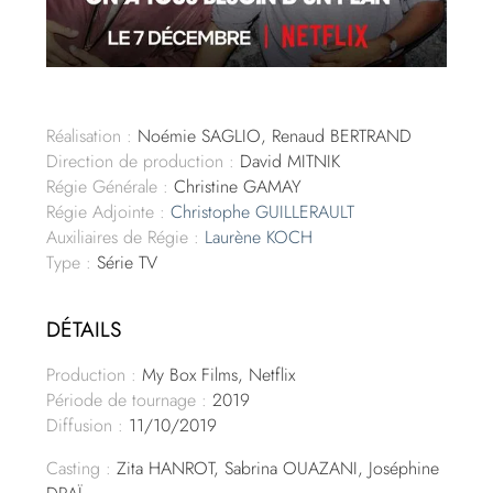
Réalisation :
Noémie SAGLIO, Renaud BERTRAND
Direction de production :
David MITNIK
Régie Générale :
Christine GAMAY
Régie Adjointe :
Christophe GUILLERAULT
Auxiliaires de Régie :
Laurène KOCH
Type :
Série TV
DÉTAILS
Production :
My Box Films, Netflix
Période de tournage :
2019
Diffusion :
11/10/2019
Casting :
Zita HANROT, Sabrina OUAZANI, Joséphine