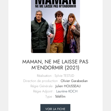
MAMAN, NE ME LAISSE PAS
M’ENDORMIR (2021)
Réalisation : Sylvie TESTUD
Direction de production :
Olivier Garabedian
Régie Générale :
Julien HOUSSEAU
Régie Adjoint :
Laurène KOCH
Type :
Téléfilm
VOIR LA FICHE