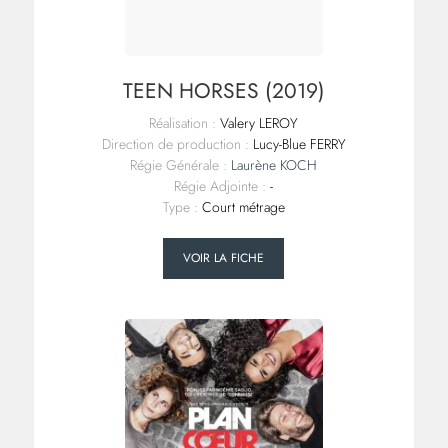
TEEN HORSES (2019)
Réalisation :
Valery LEROY
Direction de production :
Lucy-Blue FERRY
Régie Générale :
Laurène KOCH
Régie Adjointe :
-
Type :
Court métrage
VOIR LA FICHE