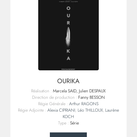
OURIKA
Réalisation :
Marcela SAID, Julien DESPAUX
Direction de production :
Fanny BESSON
Régie Générale :
Arthur RAGONS
Régie Adjointe :
Alexia CIPRIANI
,
Léo THILLOUX
,
Laurène
KOCH
Type :
Série