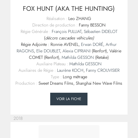
FOX HUNT (AKA THE HUNTING)
Réalisation :
Leo ZHANG
Direction de production :
Fanny BESSON
Régie Générale :
François PULLIAT
,
Sébastien DIDELOT
(
décors cascades véhicules)
Régie Adjointe : Ronnie AVENEL,
Erwan DORÉ
,
Arthur
RAGONS
,
Elie DOUBLET
,
Alexia CIPRIANI
(Renfort), Valérie
COMET (Renfort),
Mathilda GESSON
(Retake)
Auxiliaire Plateau :
Mathilda GESSON
Auxiliaires de Régie :
Laurène KOCH
,
Fanny CROUVISIER
Type :
Long métrage
Production :
Sweet Dreams Films, Shanghai New Wave Films
VOIR LA FICHE
2018