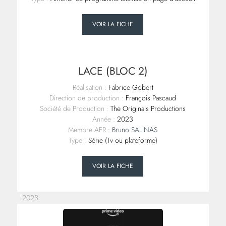
VOIR LA FICHE
LACE (BLOC 2)
Réalisation :
Fabrice Gobert
Direction de production :
François Pascaud
Société de Production :
The Originals Productions
Année :
2023
Membre AFR :
Bruno SALINAS
Type :
Série (Tv ou plateforme)
VOIR LA FICHE
2023