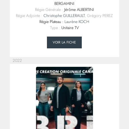
BERGAMINI
Régie Générale :
Jérôme ALBERTINI
Régie Adjointe :
Christophe GUILLERAULT
, Grégory PEREZ
Régie Plateau :
Laurène KOCH
Type :
Unitaire TV
VOIR LA FICHE
2022