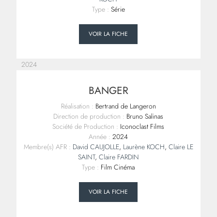
Type :
Série
VOIR LA FICHE
2024
BANGER
Réalisation :
Bertrand de Langeron
Direction de production :
Bruno Salinas
Société de Production :
Iconoclast Films
Année :
2024
Membre(s) AFR :
David CAUJOLLE
,
Laurène KOCH
,
Claire LE
SAINT
,
Claire FARDIN
Type :
Film Cinéma
VOIR LA FICHE