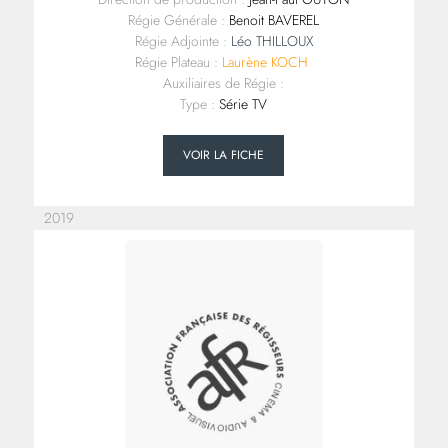
Régie Générale :
Benoit BAVEREL
Régie Adjointe :
Léo THILLOUX
Régie Plateau :
Laurène KOCH
Auxiliaires de Régie :
Type :
Série TV
VOIR LA FICHE
2019