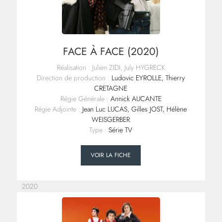
FACE À FACE (2020)
Réalisation : Julien ZIDI, July HYGRECK
Direction de production :
Ludovic EYROLLE, Thierry
CRETAGNE
Régie Générale :
Annick AUCANTE
Régie Adjointe :
Jean Luc LUCAS, Gilles JOST, Hélène
WEISGERBER
Type :
Série TV
VOIR LA FICHE
2020