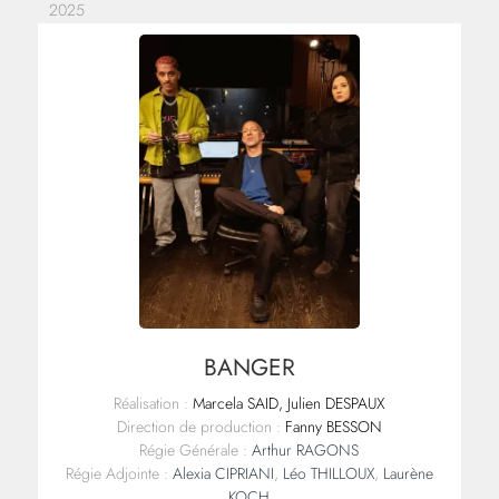
2025
BANGER
Réalisation :
Marcela SAID, Julien DESPAUX
Direction de production :
Fanny BESSON
Régie Générale :
Arthur RAGONS
Régie Adjointe :
Alexia CIPRIANI
,
Léo THILLOUX
,
Laurène
KOCH