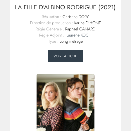
LA FILLE D’ALBINO RODRIGUE (2021)
Réalisation :
Christine DORY
Direction de production :
Karine D'HONT
Régie Générale :
Raphaël CANARD
Régie Adjoint :
Laurène KOCH
Type :
Long métrage
VOIR LA FICHE