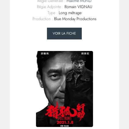
Régie Générale :
Maxime MUND
Régie Adjointe :
Romain VIGNAU
Type :
Long métrage
Production :
Blue Monday Productions
VOIR LA FICHE