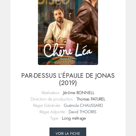
PAR-DESSUS L’ÉPAULE DE JONAS
(2019)
Réalisation :
Jérôme BONNELL
Direction de production :
Thomas PATUREL
Régie Générale :
Guénola CHAUSSARD
Régie Adjointe :
David THOORIS
Type :
Long métrage
VOIR LA FICHE