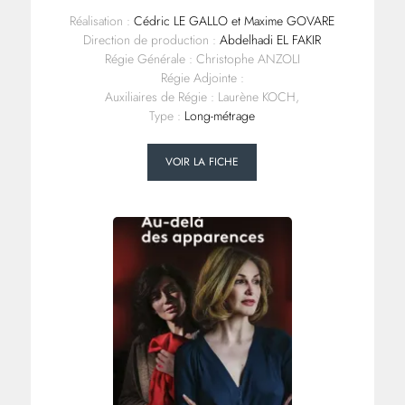
Réalisation :
Cédric LE GALLO et Maxime GOVARE
Direction de production :
Abdelhadi EL FAKIR
Régie Générale : Christophe ANZOLI
Régie Adjointe :
Auxiliaires de Régie : Laurène KOCH,
Type :
Long-métrage
VOIR LA FICHE