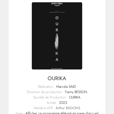
OURIKA
Réalisation :
Marcela SAID
Direction de production :
Fanny BESSON
Société de Production :
OURIKA
Année :
2023
Membre AFR :
Arthur RAGONS
Type :
Afficher ce programme télévisé en page d'accueil