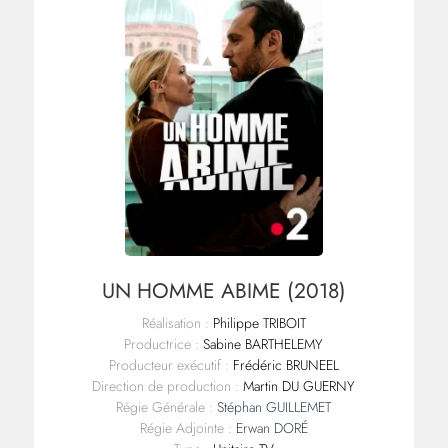
UN HOMME ABIME (2018)
Réalisation :
Philippe TRIBOIT
Productrice :
Sabine BARTHELEMY
Producteur exécutif :
Frédéric BRUNEEL
Direction de production :
Martin DU GUERNY
Régie Générale :
Stéphan GUILLEMET
Régie Adjointe :
Erwan DORÉ