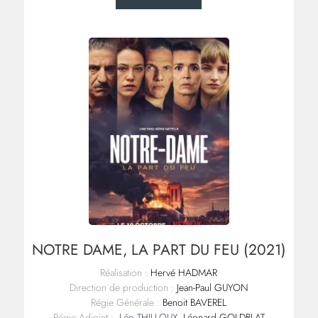
NOTRE DAME, LA PART DU FEU (2021)
Réalisation :
Hervé HADMAR
Direction de production :
Jean-Paul GUYON
Régie Générale :
Benoit BAVEREL
Régie Adjoint :
Léo THILLOUX
, Léonard GOLDBLAT