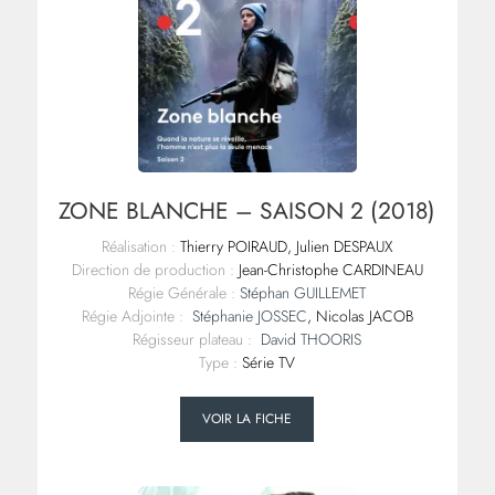
ZONE BLANCHE – SAISON 2 (2018)
Réalisation :
Thierry POIRAUD, Julien DESPAUX
Direction de production :
Jean-Christophe CARDINEAU
Régie Générale :
Stéphan GUILLEMET
Régie Adjointe :
Stéphanie JOSSEC
, Nicolas JACOB
Régisseur plateau :
David THOORIS
Type :
Série TV
VOIR LA FICHE