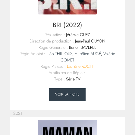
BRI (2022)
Réalisation :
Jérémie GUEZ
Direction de production :
Jean-Paul GUYON
Régie Générale :
Benoit BAVEREL
Régie Adjoint :
Léo THILLOUX
,
Aurélien AUGÉ
,
Valérie
COMET
Régie Plateau :
Laurène KOCH
Auxiliaires de Régie :
Type :
Série TV
VOIR LA FICHE
2021