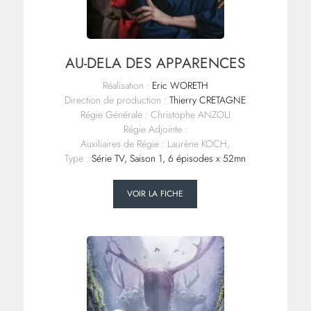
AU-DELA DES APPARENCES
Réalisation :
Eric WORETH
Direction de production :
Thierry CRETAGNE
Régie Générale : Christophe ANZOLI
Régie Adjointe :
Auxiliaires de Régie : Laurène KOCH,
Type :
Série TV, Saison 1, 6 épisodes x 52mn
VOIR LA FICHE