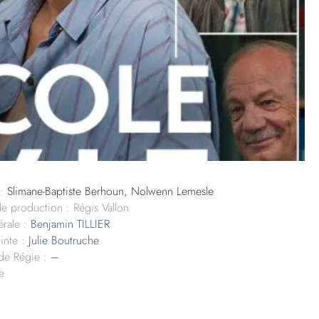
:
Slimane-Baptiste Berhoun, Nolwenn Lemesle
de production : Régis Vallon
rale :
Benjamin TILLIER
inte :
Julie Boutruche
 de Régie :
–
ie