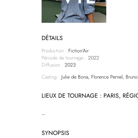
DÉTAILS
Production :
Fiction’Air
Période de tournage :
2022
Diffusion :
2023
Casting :
Julie de Bona, Florence Pernel, Brun
LIEUX DE TOURNAGE : PARIS, RÉG
–
SYNOPSIS