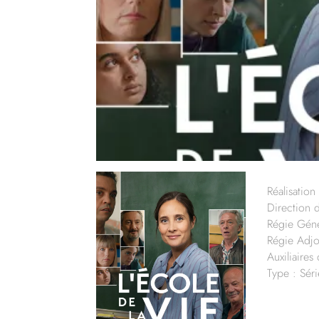
Réalisation 
Direction 
Régie Géné
Régie Adjo
Auxiliaires
Type : Sér