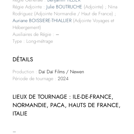
Régie Adjointe :
Julie BOUTRUCHE
(Adjointe) ; Nina
Rodriguez (Adjointe Normandie / Haut de France) ;
Auriane BOISSIERE-THIALLIER
(Adjointe Voyages et
Hébergement)
Auxiliaires de Régie :
–
Type : Long-métrage
DÉTAILS
Production :
Daï Daï Films / Newen
Période de tournage :
2024
LIEUX DE TOURNAGE : ILE-DE-FRANCE,
NORMANDIE, PACA, HAUTS DE FRANCE,
ITALIE
–