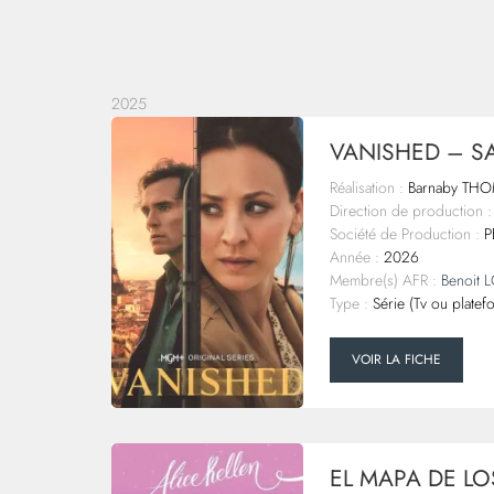
2025
VANISHED – S
Réalisation :
Barnaby TH
Direction de production :
Société de Production :
P
Année :
2026
Membre(s) AFR :
Benoit
Type :
Série (Tv ou platef
VOIR LA FICHE
EL MAPA DE L