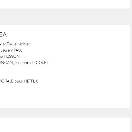
LEA
ux et Émilie Noblet
 Laurent PAUL
aume HUSSON
LONCAN,
Eleonore LECOURT
IGITALE pour NETFLIX