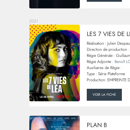
2021
LES 7 VIES DE 
Réalisation : Julien Despa
Direction de production :
Régie Générale : Guill
Régie Adjointe :
Benoît 
Auxiliaires de Régie :
Type : Série Plateforme
Production: EMPREINTE D
VOIR LA FICHE
PLAN B