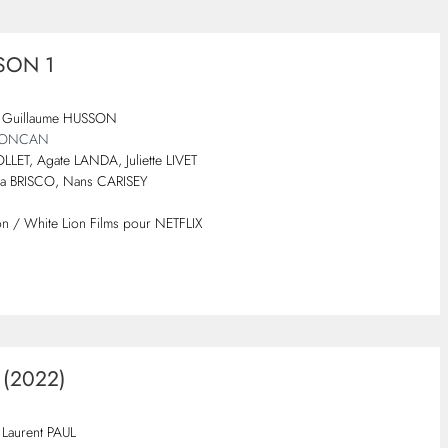
SON 1
 : Guillaume HUSSON
 LONCAN
JOLLET, Agate LANDA, Juliette LIVET
arla BRISCO, Nans CARISEY
on / White Lion Films pour NETFLIX
 (2022)
 Laurent PAUL