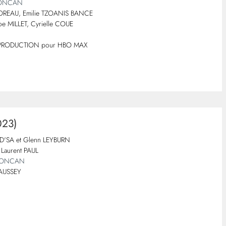
 LONCAN
 MOREAU, Emilie TZOANIS BANCE
loe MILLET, Cyrielle COUE
A PRODUCTION pour HBO MAX
23)
S D'SA et Glenn LEYBURN
 Laurent PAUL
 LONCAN
SAUSSEY