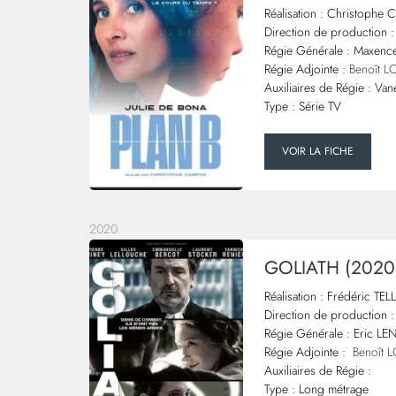
Réalisation : Christoph
Direction de production :
Régie Générale : Maxence
Régie Adjointe :
Benoît 
Auxiliaires de Régie : V
Type : Série TV
VOIR LA FICHE
2020
GOLIATH (2020
Réalisation : Frédéric TEL
Direction de production
Régie Générale : Eric L
Régie Adjointe :
Benoît
Auxiliaires de Régie :
Type : Long métrage