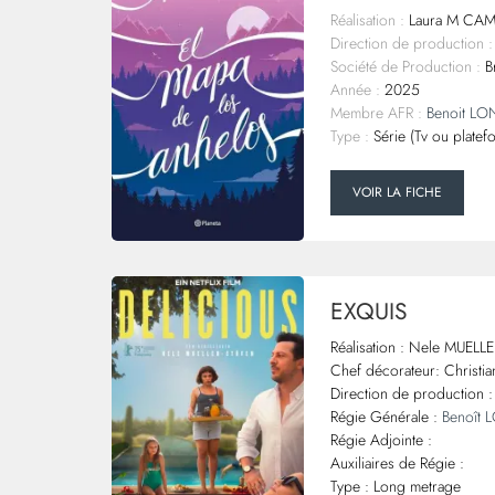
Réalisation :
Laura M CA
Direction de production :
Société de Production :
Br
Année :
2025
Membre AFR :
Benoit L
Type :
Série (Tv ou platef
VOIR LA FICHE
EXQUIS
Réalisation : Nele MUEL
Chef décorateur: Christ
Direction de production 
Régie Générale :
Benoît
Régie Adjointe :
Auxiliaires de Régie :
Type : Long metrage