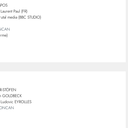
MPOS
Laurent Paul (FR)
utal media (BBC STUDIO)
ONCAN
orme)
LER-STÖFEN
ian GOLDBECK
: Ludovic EYROLLES
 LONCAN