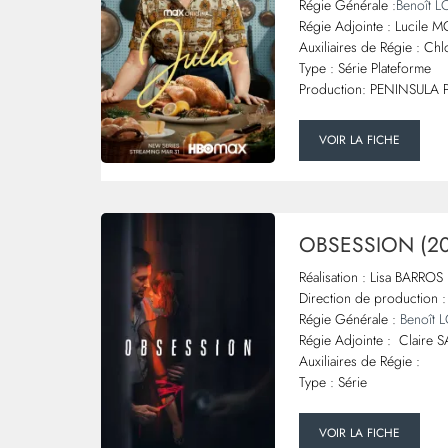
Régie Générale :
Benoît
Régie Adjointe : Lucile
Auxiliaires de Régie : Ch
Type : Série Plateforme
Production: PENINSUL
VOIR LA FICHE
OBSESSION (20
Réalisation : Lisa BARRO
Direction de production :
Régie Générale :
Benoît
Régie Adjointe : Claire 
Auxiliaires de Régie :
Type : Série
VOIR LA FICHE