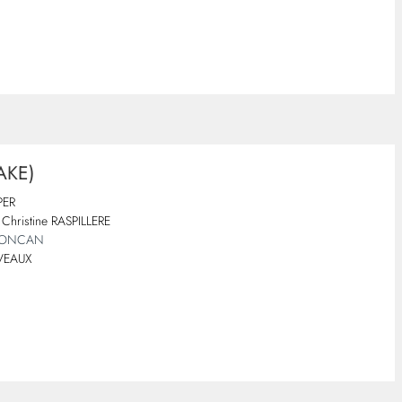
AKE)
PER
 Christine RASPILLERE
 LONCAN
RVEAUX