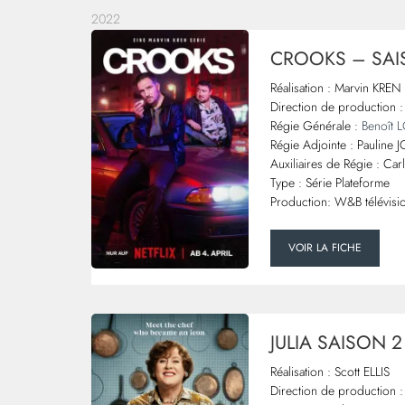
2022
CROOKS – SAI
Réalisation : Marvin KREN
Direction de production
Régie Générale :
Benoît
Régie Adjointe : Pauline 
Auxiliaires de Régie : C
Type : Série Plateforme
Production: W&B télévisi
VOIR LA FICHE
JULIA SAISON 2
Réalisation : Scott ELLIS
Direction de production :