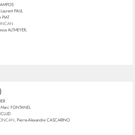
e CAMPOS
 Laurent PAUL
 PIAT
LONCAN
anessa ALTMEYER,
)
LIER
 : Marc FONTANEL
ENCLUD
 LONCAN
, Pierre-Alexandre CASCARINO