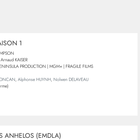
AISON 1
OMPSON
Arnaud KAISER
ENINSULA PRODUCTION | MGM+ | FRAGILE FILMS
 LONCAN
,
Alphonse HUYNH
,
Nolwen DELAVEAU
orme)
OS ANHELOS (EMDLA)