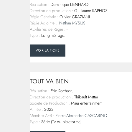
Réalisation :
Dominique LIENHARD
Direction de production :
Guillaume RAPHOZ
Régie Générale :
Olivier GRAZIANI
Régie Adjointe :
Nathan MYSIUS
Auxiliaires de Régie : -
Type :
Long-métrage.
VOIR LA FICHE
TOUT VA BIEN
Réalisation :
Eric Rochant,
Direction de production :
Thibault Matteï
Société de Production :
Maui entertainment
Année :
2022
Membre AFR :
Pierre-Alexandre CASCARINO
Type :
Série (Tv ou plateforme)