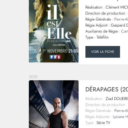
Réalisation : Clément MI
Direction de production
Régie Générale :
Pierre-
Régie Adjoint : Gaspard 
Auxiliaires de Régie :
Cam
Type : Téléfilm
VOIR LA FICHE
2019
DÉRAPAGES (20
Réalisation :
Ziad DOUEIRI
Direction de production :
Régie Générale :
Pierre-
Régie Adjointe :
Lysiane 
Type :
Série TV