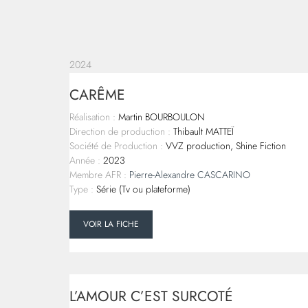
2024
CARÊME
Réalisation :
Martin BOURBOULON
Direction de production :
Thibault MATTEÏ
Société de Production :
VVZ production, Shine Fiction
Année :
2023
Membre AFR :
Pierre-Alexandre CASCARINO
Type :
Série (Tv ou plateforme)
VOIR LA FICHE
L’AMOUR C’EST SURCOTÉ