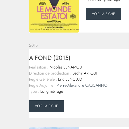
VOIR LA FICHE
2015
A FOND (2015)
Réalisation :
Nicolas BENAMOU
Direction de production :
Bachir ARFOUI
Régie Générale :
Eric LENCLUD
Régie Adjointe :
Pierre-Alexandre CASCARINO
Type :
Long métrage
VOIR LA FICHE