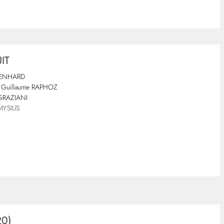
IT
IENHARD
Guillaume RAPHOZ
 GRAZIANI
MYSIUS
20)