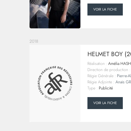
VOIR LA FICHE
2018
HELMET BOY (2
Réalisation :
Amélia HASH
Direction de production :
Régie Générale :
Pierre-
Régie Adjointe :
Anaïs G
Type :
Publicité
VOIR LA FICHE