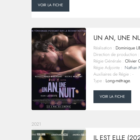
VOIR LA FICHE
UN AN, UNE NU
Réalisation :
Dominique L
Direction de production :
Régie Générale :
Olivier
Régie Adjointe :
Nathan 
Auxiliaires de Régie : -
Type :
Long-métrage.
VOIR LA FICHE
2021
IL EST ELLE (20