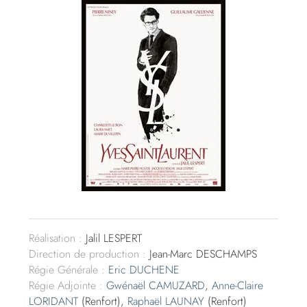
Réalisation :
Jalil LESPERT
Direction de production :
Jean-Marc DESCHAMPS
Régie Générale :
Eric DUCHENE
Régie Adjointe :
Gwénaël CAMUZARD
,
Anne-Claire
LORIDANT
(Renfort),
Raphaël LAUNAY
(Renfort)