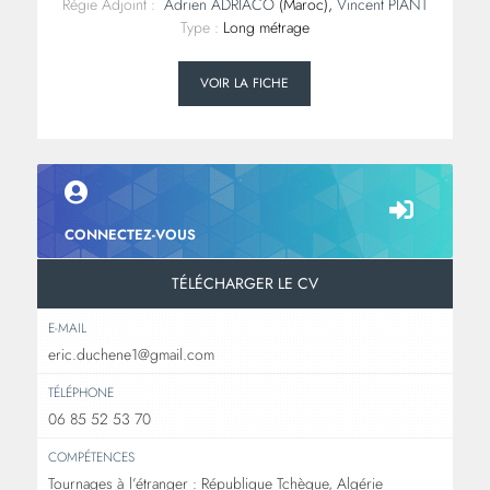
Régie Adjoint :
Adrien ADRIACO
(Maroc),
Vincent PIANT
Type :
Long métrage
VOIR LA FICHE
CONNECTEZ-VOUS
TÉLÉCHARGER LE CV
E-MAIL
eric.duchene1@gmail.com
TÉLÉPHONE
06 85 52 53 70
COMPÉTENCES
Tournages à l’étranger : République Tchèque, Algérie