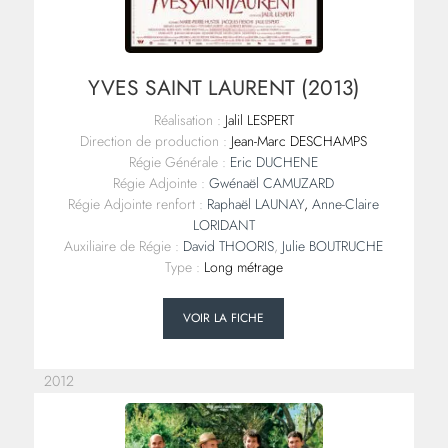
YVES SAINT LAURENT (2013)
Réalisation :
Jalil LESPERT
Direction de production :
Jean-Marc DESCHAMPS
Régie Générale :
Eric DUCHENE
Régie Adjointe :
Gwénaël CAMUZARD
Régie Adjointe renfort :
Raphaël LAUNAY
,
Anne-Claire
LORIDANT
Auxiliaire de Régie :
David THOORIS
,
Julie BOUTRUCHE
Type :
Long métrage
VOIR LA FICHE
2012