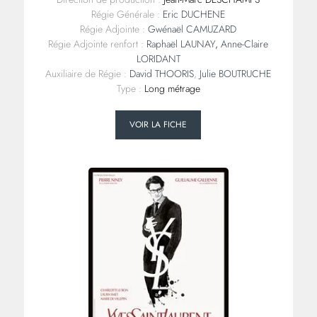
Régie Générale :
Eric DUCHENE
Régie Adjointe :
Gwénaël CAMUZARD
Régie Adjointe renfort :
Raphaël LAUNAY
,
Anne-Claire
LORIDANT
Auxiliaire de Régie :
David THOORIS
,
Julie BOUTRUCHE
Type :
Long métrage
VOIR LA FICHE