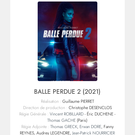
BALLE PERDUE 2 (2021)
Réalisation :
Guillaume PIERRET
Direction de production :
Christophe DESENCLOS
Régie Générale :
Vincent ROBILLARD
- Éric DUCHENE -
Thomas GACHE
(Paris)
Régie Adjointe :
Thomas GRECK
,
Erwan DORE
, Fanny
REYNES, Audrey LEGENDRE,
Jean-Patrick NOURRICIER