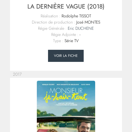
LA DERNIÈRE VAGUE (2018)
Réalisation :
Rodolphe TISSOT
Direction de production :
José MONTES
Régie Générale :
Eric DUCHENE
Régie Adjointe :
-
Type :
Série TV
VOIR LA FICHE
2017