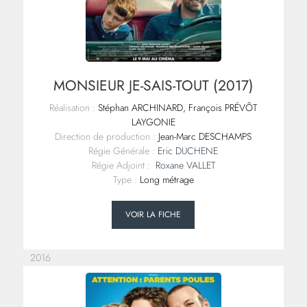
MONSIEUR JE-SAIS-TOUT (2017)
Réalisation :
Stéphan ARCHINARD, François PRÉVÔT
LAYGONIE
Direction de production :
Jean-Marc DESCHAMPS
Régie Générale :
Eric DUCHENE
Régie Adjoint :
Roxane VALLET
Type :
Long métrage
VOIR LA FICHE
2016